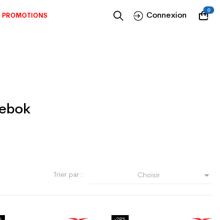
0
Connexion
PROMOTIONS
ebok

Trier par :
Choisir
%
-28%