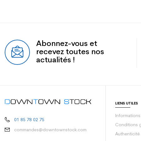
Abonnez-vous et
recevez toutes nos
actualités !
LIENS UTILES
Informations
01 85 78 02 75
Conditions 
commandes@downtownstock.com
Authenticité