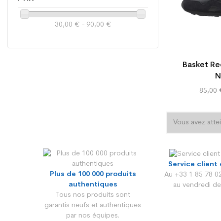
30,00 € - 90,00 €
Basket R
N
Prix
85,00 
de
base
Vous avez atte
Service client 
Plus de 100 000 produits
Au +33 1 85 78 02
authentiques
au vendredi de
Tous nos produits sont
garantis neufs et authentiques
par nos équipes.