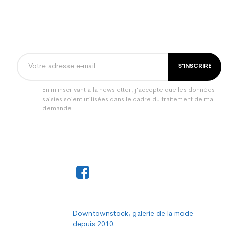
S'INSCRIRE
En m'inscrivant à la newsletter, j'accepte que les données
saisies soient utilisées dans le cadre du traitement de ma
demande.
Downtownstock, galerie de la mode
depuis 2010.