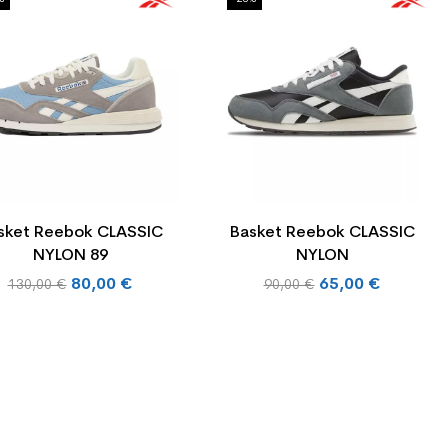
sket Reebok CLASSIC
Basket Reebok CLASSIC
NYLON 89
NYLON
Prix
Prix
80,00 €
65,00 €
130,00 €
90,00 €
de
de
base
base