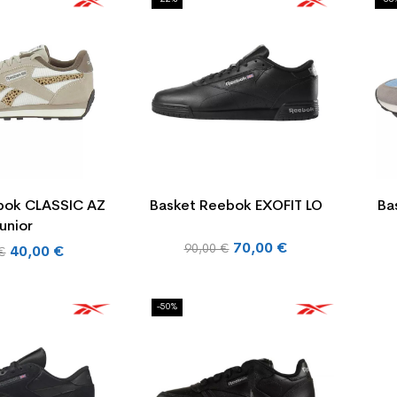
bok CLASSIC AZ
Basket Reebok EXOFIT LO
Ba
unior
Prix
70,00 €
90,00 €
40,00 €
€
de
base
-50%