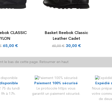
eebok CLASSIC
Basket Reebok Classic
YLON
Leather Cadet
Prix
65,00 €
30,00 €
€
60,00 €
de
base
int le bas de cette page.
Retourner en haut
disponible
Paiement 100% sécurisé
Expédié 
 75 du lundi
Le protocole https vous
Nous prépar
 9h à 17h.
garantit un paiement sécurisé.
votre comma
de deux