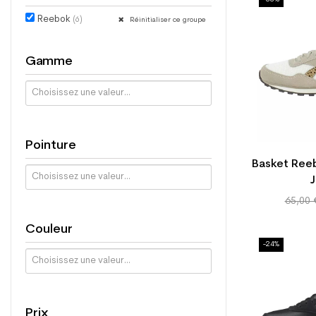
Reebok
(6)
Réinitialiser ce groupe
Gamme
Pointure
Basket Ree
J
Prix
65,00 
de
Couleur
base
-24%
Prix