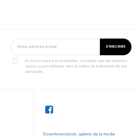
S'INSCRIRE
En m'inscrivant à la newsletter, j'accepte que les données
saisies soient utilisées dans le cadre du traitement de ma
demande.
Downtownstock, galerie de la mode