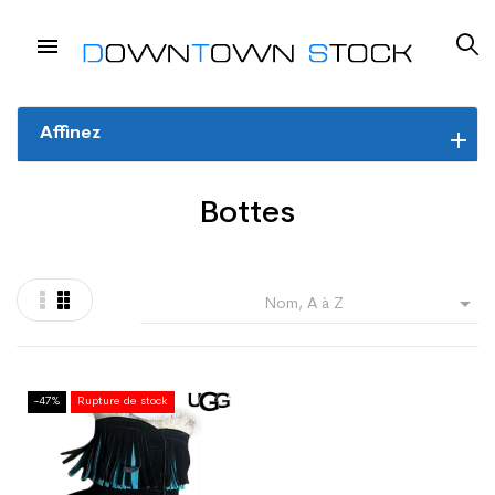
Affinez
Bottes

Nom, A à Z
-47%
Rupture de stock