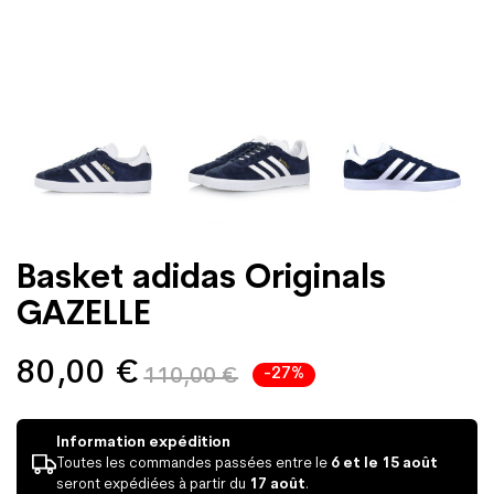
Basket adidas Originals
GAZELLE
80,00 €
-27%
110,00 €
Information expédition
Toutes les commandes passées entre le
6 et le 15 août
seront expédiées à partir du
17 août
.