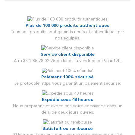
Plus de 100 000 produits authentiques
Genre
Homme
Tous nos produits sont garantis neufs et authentiques par
nos équipes.
Age
Adulte
Couleur
Bleu marine, Blanc, Bleu
Service client disponible
Au +33 1 85 78 02 75 du lundi au vendredi de 9h à 17h.
Type baskets
Baskets basses
Paiement 100% sécurisé
Matière chaussure
Daim
Le protocole https vous garantit un paiement sécurisé.
Collection
Automne Hiver 2024/2025
Expédié sous 48 heures
Gamme
Gazelle
Nous préparons et expédions votre commande dans un
délai de deux jours ouvrés.
Type produit
Baskets
Satisfait ou remboursé
Type de fermeture
A lacets