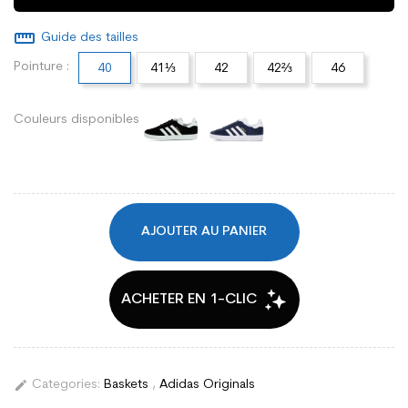
straighten
Guide des tailles
Pointure :
40
41⅓
42
42⅔
46
Couleurs disponibles
AJOUTER AU PANIER
edit
Categories:
Baskets
,
Adidas Originals